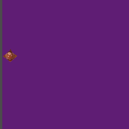
damit zu füttern, benutzen wir 
Ein besonderer Abend beim SK Sturm
28.07.2026
Einfach FiTZ war beim Sponsorenabend des SK Sturm Graz im Go
Zum Newsartikel