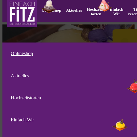
Hochzeits­
Einfach
T
Onlineshop
Aktuelles
torten
Wir
rese
Onlineshop
Aktuelles
Hochzeitstorten
Unsere
Siegerin
Einfach Wir