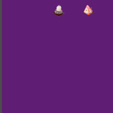
Hosting
Wir betreiben unsere Website auf eigenen Servern, die bei
folgendem Infrastruktur-Anbieter gehostet werden:
Hetzner Online GmbH
Infrastruktur-Anbieter: Hetzner Online GmbH, Industriestr. 25,
91710 Gunzenhausen
Wir haben die volle Kontrolle über die Server und die darauf
gespeicherten Daten. Der Infrastruktur-Anbieter stellt lediglich die
Hardware und Netzwerkanbindung zur Verfügung.
Wenn Sie unsere Website besuchen, werden auf unseren Servern
automatisch Informationen in Server-Log-Dateien gespeichert, die
Ihr Browser an uns übermittelt.
Details zur Datenschutzerklärung des Infrastruktur-Anbieters:
https://www.hetzner.com/legal/privacy-policy/
Mit dem Infrastruktur-Anbieter besteht ein
Auftragsverarbeitungsvertrag gemäß Art. 28 DSGVO.