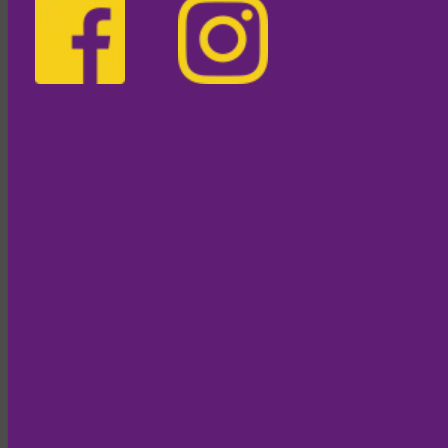
personenbezogenen Daten zu erhalten. Sie haben außerdem ein
Recht, die Berichtigung oder Löschung dieser Daten zu verlangen.
Wenn Sie eine Einwilligung zur Datenverarbeitung erteilt haben,
können Sie diese Einwilligung jederzeit für die Zukunft widerrufen.
Außerdem haben Sie das Recht, unter bestimmten Umständen die
Einschränkung der Verarbeitung Ihrer personenbezogenen Daten zu
verlangen. Des Weiteren steht Ihnen ein Beschwerderecht bei der
zuständigen Aufsichtsbehörde zu.
Verantwortliche Stelle
Die verantwortliche Stelle für die Datenverarbeitung auf dieser
Website ist:
Einfach FiTZ GmbH
Bürgergasse 1
8330 Feldbach
Österreich
Telefon: 03152/2478
E-Mail:
office@einfach-fitz.at
Verantwortliche Stelle ist die natürliche oder juristische Person, die
allein oder gemeinsam mit anderen über die Zwecke und Mittel der
Verarbeitung von personenbezogenen Daten entscheidet.