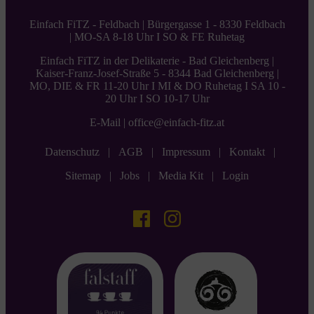
Einfach FiTZ - Feldbach |
Bürgergasse 1 - 8330 Feldbach
|
MO-SA 8-18 Uhr I SO & FE Ruhetag
Einfach FiTZ in der Delikaterie - Bad Gleichenberg
|
Kaiser-Franz-Josef-Straße 5 - 8344 Bad Gleichenberg
|
MO, DIE & FR 11-20 Uhr I MI & DO Ruhetag I SA 10 -
20 Uhr I SO 10-17 Uhr
E-Mail |
office@einfach-fitz.at
Datenschutz
|
AGB
|
Impressum
|
Kontakt
|
Sitemap
|
Jobs
|
Media Kit
|
Login