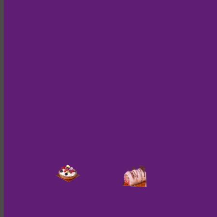
Microsoft 365.
Microsoft Ireland Operations Limited
One Microsoft Place, South County Business Park, Leopardstown,
Dublin 18, Irland
Bei der E-Mail-Kommunikation werden folgende Daten an
Microsoft übermittelt:
E-Mail-Adresse des Empfängers
Inhalt der E-Mail
Zeitpunkt des Versands
Microsoft verarbeitet diese Daten in unserem Auftrag und
ausschließlich nach unserer Weisung. Die primäre Verarbeitung
erfolgt innerhalb der EU Data Boundary; einzelne Support- und
Telemetrie-Daten können in die USA übermittelt werden auf
Grundlage des Angemessenheitsbeschlusses der EU-Kommission
(EU-US Data Privacy Framework, Art. 45 DSGVO).
Weitere Informationen finden Sie in der Datenschutzerklärung von
Microsoft:
https://privacy.microsoft.com/de-de/privacystatement
Die Nutzung von Microsoft Outlook erfolgt auf Grundlage von Art.
6 Abs. 1 lit. f DSGVO. Wir haben ein berechtigtes Interesse an