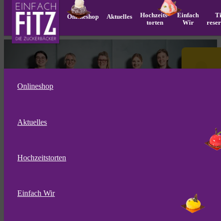
Hochzeits­
Einfach
T
Onlineshop
Aktuelles
torten
Wir
rese
Onlineshop
Aktuelles
Hochzeitstorten
Einfach Wir
Neue Helden
gesucht