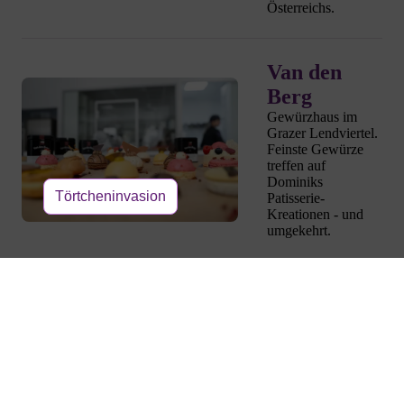
Österreichs.
Van den
Berg
Gewürzhaus im
Grazer Lendviertel.
Feinste Gewürze
treffen auf
Dominiks
Törtcheninvasion
Patisserie-
Kreationen - und
umgekehrt.
SK Sturm
Graz
Offizieller
Kooperationspartner
seit 2024. Schwarz-
weiße