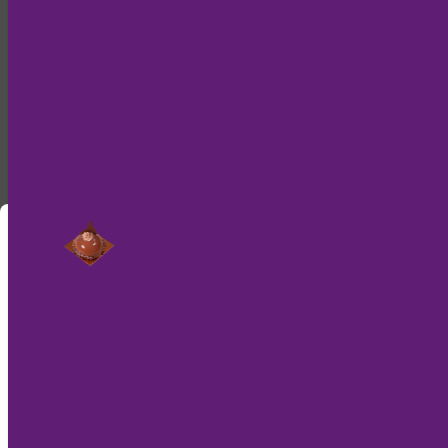
Nur noch kurz die Cookies
Diese Internetseite verwendet einen Session
Cookie, der essentiell für den Onlineshop ist. Da
wir Cookies lieber essen als ihren Browser damit
zu füttern, benutzen wir nur einen Weiteren, um
diese Meldung nicht mehr anzuzeigen.