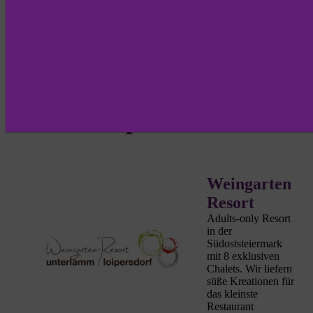
Kooperationen
Weingarten
Resort
Adults-only Resort
in der
Südoststeiermark
mit 8 exklusiven
Chalets. Wir liefern
süße Kreationen für
das kleinste
Restaurant