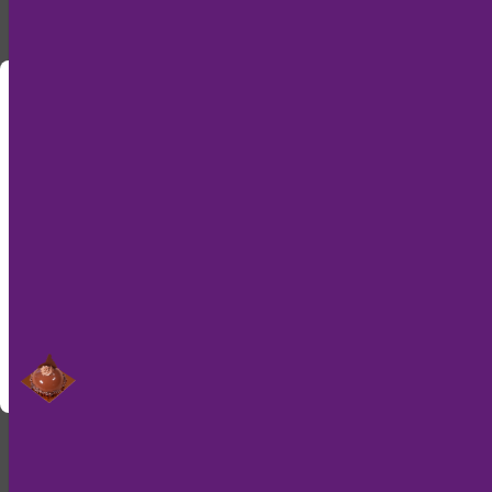
Nur noch kurz die Cookies
Diese Internetseite verwendet einen Session
Cookie, der essentiell für den Onlineshop ist. Da
wir Cookies lieber essen als ihren Browser damit
zu füttern, benutzen wir nur einen Weiteren, um
diese Meldung nicht mehr anzuzeigen.
Verstanden