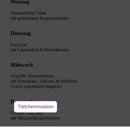
Montag
Sommerlicher Salat
mit gebratenem Kaspressknödel
Dienstag
Focaccia
mit Camembert & Preiselbeeren
Mittwoch
Gegrillte Wassermelone
mit Frischkäse, Vulcano & Weißbrot
(Auch vegetarisch möglich)
Donnerstag
Törtcheninvasion
Gefüllte Zucchini
mit Mozzarella überbacken