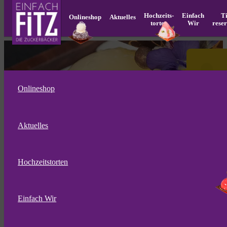
Hochzeits­
Einfach
T
Onlineshop
Aktuelles
torten
Wir
rese
Onlineshop
Aktuelles
Hochzeitstorten
Das ideale Geschenk
Einfach Wir