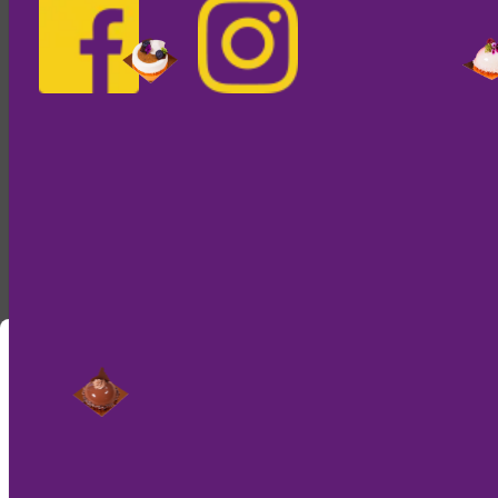
30.10.2023
Termine & Kursthemen:
24.02.2024: Wir backen Macarons
02.03.2024: 2.Termin Frühlings Kurs: Wir backen Macarons
01.06.2024: Sommerliche Desserts
07.09.2024: Herbstliche
Törtchen
30.11.2024: Wir gießen
Pralinen
Teilnehmeranzahl:
mind. 8 Personen, max. 12 Personen
Ort:
Gläserne Manufaktur in 8330 Feldbach, Bürgergasse 1
Kursdauer je Einheit:
09:00 - ca. 14:00 Uhr
Mittagspause:
12:00 - 12:30 mit Mittagessen exkl. Getränke
Preis je Kurs:
€ 129,00*
Vorteilspreis-Preis bei Buchung aller 4 Kurse: € 450,00* statt €
516,00
*inkludiert im Preis sind Zutaten/Rohstoffe, Rezeptmappe und
Schürze
Nur noch kurz die Cookies
Wir bitten um eine schriftliche Anmeldung per Mail an:
office@einfach-fitz.at
(Bitte um Zusendung des gewünschten Kursdatums, Ihren
Diese Internetseite verwendet einen Session
vollständigen Namens sowie eine Adresse f. den
Cookie, der essentiell für den Onlineshop ist. Da
Rechnungskopf & Ihre Telefonnummer).