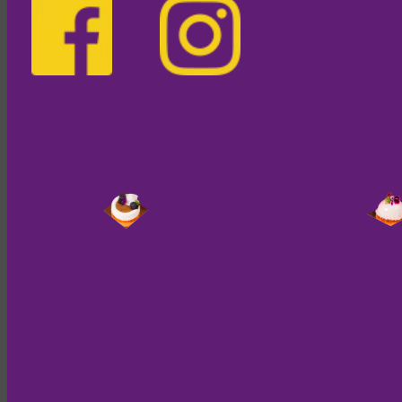
Am 26. Oktober 2024 lud Gastgeberin Bettina Thaller zum
16.
Gourmetfestival
ins Weinschloss ein, um mit rund 600 Gästen
den „steirischen Herbst“ im Thermen & Vulkanland zu feiern.
Es war auch in diesem Jahr ein ganz besonderes Highlight für
alle Liebhaber der gehobenen Küche.
Das gesamte Weinschloss wurde zur Bühne, auf der Genuss in
jeder Facette zelebriert wurde.
Zahlreiche Feinschmecker und Weinliebhaber fanden sich an
diesem herbstlichen Tag ein, um sich von den kreativen
Gerichten und feinen Weinen begeistern zu lassen. Inmitten des
facettenreichen Angebots an Speisen und Aromen begeisterte
das Dessert von
Dominik
mit Meli und Dine die Gäste ganz
besonders. Sie präsentierten einen gebackenen Frischkäse,
kunstvoll angerichtet mit frischen Himbeeren, einem zarten
Karamellschaum und einen Hauch von Tonkabohne. Zu
betonen ist, dass wir bei der Kreation unserer Gerichte stets
hochwertige Zutaten verwenden um die Aromen miteinander in
Einklang zu bringen.
Dominik
und sein
Team
sind für ihre
Kreativität und ihr Können bekannt, und das Dessert, das sie
für das Gourmetfestifal kreiert hatten, wurde zu einem
Höhepunkt des Abends.