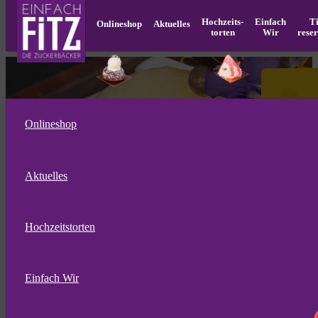
Hochzeits­
Einfach
T
Onlineshop
Aktuelles
torten
Wir
rese
Onlineshop
Aktuelles
Hochzeitstorten
16. Gourmetfestival im
Weinschloss Thaller
Einfach Wir