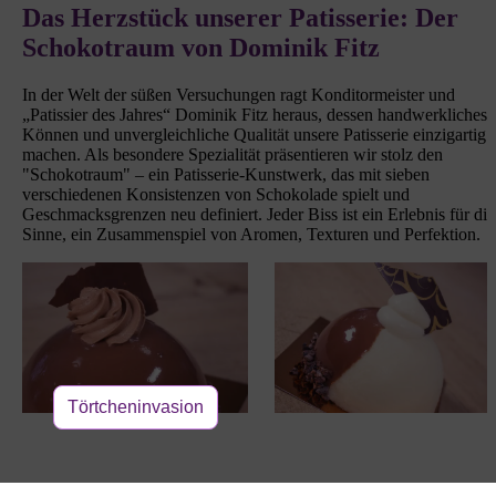
Das Herzstück unserer Patisserie: Der
Schokotraum von Dominik Fitz
In der Welt der süßen Versuchungen ragt Konditormeister und
„Patissier des Jahres“ Dominik Fitz heraus, dessen handwerkliches
Können und unvergleichliche Qualität unsere Patisserie einzigartig
machen. Als besondere Spezialität präsentieren wir stolz den
"Schokotraum" – ein Patisserie-Kunstwerk, das mit sieben
verschiedenen Konsistenzen von Schokolade spielt und
Geschmacksgrenzen neu definiert. Jeder Biss ist ein Erlebnis für die
Sinne, ein Zusammenspiel von Aromen, Texturen und Perfektion.
Törtcheninvasion